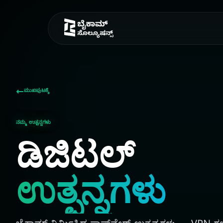
ಮುಖಪುಟಕ್ಕೆ
Bycom AI
ONLINE
ನಮ್ಮ ಉತ್ಪನ್ನಗಳು
ಡಿಜಿಟಲ್
ನಮಸ್ಕಾರ! ನಾನು Bycom AI. ಇಂದು
ನಾನು ನಿಮಗೆ ಹೇಗೆ ಸಹಾಯ ಮಾಡಲಿ?
ಉತ್ಪನ್ನಗಳು