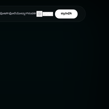
ಪೋರ್ಟ್‌ಫೋಲಿಯೋ
ಬ್ಲಾಗ್
ಸಂಪರ್ಕ
ಇನ್ನಷ್ಟು
ಪ್ರಾರಂಭಿಸಿ
ಉತ್ಪನ್ನಗಳು
ಉಪಕರಣಗಳು
ಕ್ಲೈಂಟ್ ಏರಿಯಾ