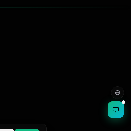
English
EN
العربية
AR
हिन्दी
HI
ಕನ್ನಡ
KN