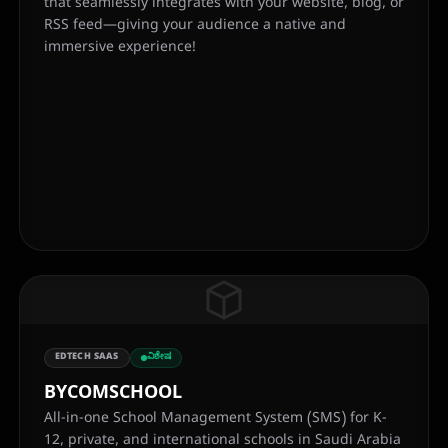
that seamlessly integrates with your website, blog, or
RSS feed—giving your audience a native and
immersive experience!
EDTECH SAAS
ವಿಶೇಷ
BYCOMSCHOOL
All-in-one School Management System (SMS) for K-
12, private, and international schools in Saudi Arabia