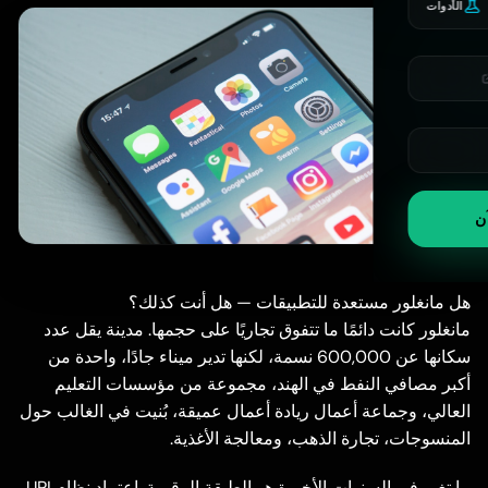
الأدوات
آن
هل مانغلور مستعدة للتطبيقات — هل أنت كذلك؟
مانغلور كانت دائمًا ما تتفوق تجاريًا على حجمها. مدينة يقل عدد
سكانها عن 600,000 نسمة، لكنها تدير ميناء جادًا، واحدة من
أكبر مصافي النفط في الهند، مجموعة من مؤسسات التعليم
العالي، وجماعة أعمال ريادة أعمال عميقة، بُنيت في الغالب حول
المنسوجات، تجارة الذهب، ومعالجة الأغذية.
ما تغير في السنوات الأخيرة هو الطبقة الرقمية. اعتماد نظام UPI،