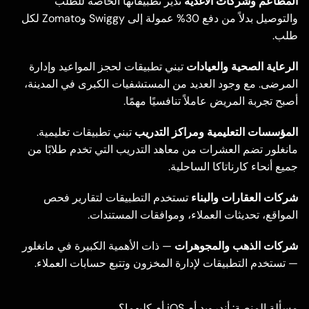
المطاعم وشركات الأغذية
تدير تطبيقاتها الخاصة للطلب
والتوصيل بدلاً من دفع 30% عمولة إلى Swiggy وZomato لكل
طلب.
الرعاية الصحية والعيادات
تبني تطبيقات لحجز المواعيد وإدارة
المرضى. مع وجود العديد من المستشفيات الكبرى في المدينة،
أصبح تجربة المريض عاملاً تنافسيًا مهمًا.
المؤسسات التعليمية ومراكز التدريب
تبني تطبيقات تعليمية.
مانغلور تضم العشرات من معاهد التدريب التي تخدم طلابًا من
جميع أنحاء كارناتاكا الساحلية.
شركات العقارات والبناء
تستخدم التطبيقات لتقارير فحص
المواقع، تحديثات العملاء، وموافقات المستندات.
شركات الذهب والمجوهرات
— ذات الأهمية الكبيرة في مانغلور
— تستخدم التطبيقات لإدارة المخزون وتتبع حسابات العملاء.
مسألة المنصة: أندرويد أم iOS أم كليهما؟