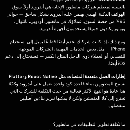
بالنسبة لمعظم شركات مانغلور، الإجابة هي أندرويد أولاً. سوق
الهواتف الذكية الهندي يهيمن عليه أندرويد بشكل ساحق — حوالي
95% من حصة السوق. عملاؤك في مانغلور، أودوبي، بانتوال،
وبوتور يكادون جميعًا يستخدمون أجهزة أندرويد.
ومع ذلك، إذا كانت شركتك تخدم أيضًا قطاعًا يميل إلى استخدام
iPhone — مثل بعض الخدمات المهنية، الشركات الموجهة
للتصدير، أو العملاء ذوي الدخل المتاح الكبير — فستحتاج إلى دعم
iOS أيضًا.
إطارات العمل متعددة المنصات مثل React Native وFlutter
تسمح للمطورين ببناء قاعدة كود واحدة تعمل على أندرويد وiOS.
هذا عادةً هو النهج الأكثر فعالية من حيث التكلفة للشركات التي
تحتاج إلى كلا المنصتين ولكن لا يمكنها تبرير بناءين أصليين
منفصلين.
ما تكلفة تطوير التطبيقات في مانغلور؟