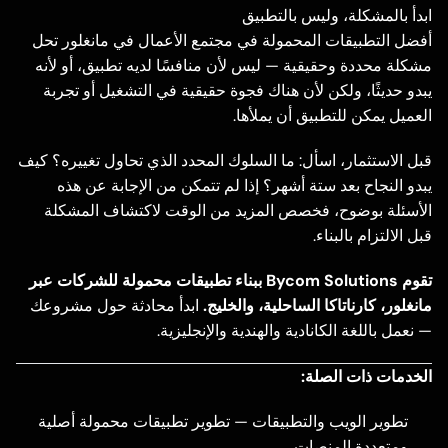
ابدأ بالمشكلة، وليس بالتطبيق
أفضل التطبيقات المحمولة في مجتمع الأعمال في مانغلور تحل
مشكلة محددة وحقيقية — ليس لأن منافسًا لديه تطبيق، أو لأنه
يبدو حديثًا، ولكن لأن هناك فجوة حقيقية في التشغيل أو تجربة
العميل يمكن للتطبيق أن يملأها.
قبل الاستثمار، اسأل: ما السلوك المحدد الذي تحاول تغييره؟ كيف
يبدو النجاح بعد ستة أشهر؟ إذا لم تتمكن من الإجابة عن هذه
الأسئلة بوضوح، فخصص المزيد من الوقت لاكتشاف المشكلة
قبل الالتزام بالبناء.
تقوم Bycom Solutions ببناء تطبيقات محمولة للشركات عبر
مانغلور، كارناتاكا الساحلية، والخليج.
ابدأ محادثة
حول مشروعك
— نعمل باللغة الكانادية والهندية والإنجليزية.
الخدمات ذات الصلة:
تطوير الويب والتطبيقات
— تطوير تطبيقات محمولة أصلية
ومتعددة المنصات