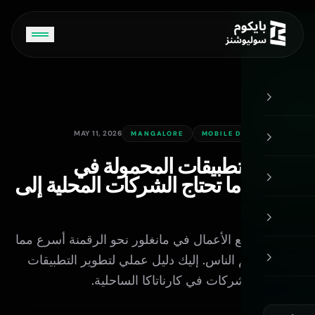
الرئيسية
MAY 11, 2026
MANGALORE
MOBILE DEVELOPMENT
Bycom AI
ONLINE
تطوير التطبيقات المحمولة في
مانغلور: ما تحتاج الشركات المحلية إلى
معرفته
أهلاً! أنا Bycom AI. كيف يمكنني مساعدتك اليوم؟
تسارع مجتمع الأعمال في مانغلور نحو الرقمنة أسرع مما
يدركه معظم الناس. إليك دليل عملي لتطوير التطبيقات
المحمولة للشركات في كارناتاكا الساحلية.