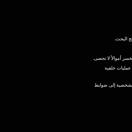
ج البحث.
ر أموالاً لا تحصى.
ت محددة من البرامج، أو مهام cron، أو عمليات خلفية
ت الشخصية إلى ضوابط