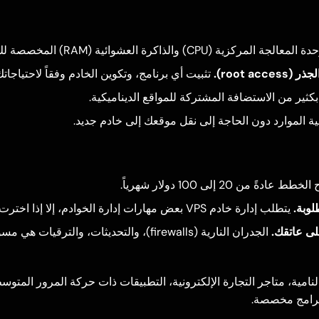
المعالجة المركزية (CPU) والذاكرة العشوائية (RAM) المخصصة لك فقط.
root ac).
تثبيت أي برنامج، وتكوين الخادم وفقاً لاحتياجات
ثير من الاستضافة المشتركة للمواقع الديناميكية.
ة الموارد دون الحاجة إلى نقل موقعك إلى خادم جديد.
ط عادةً من 20 إلى 100 دولار شهرياً.
لوبة.
يتطلب إدارة خادم VPS بعض مهارات إدارة الخوادم، إلا إذا اخترت VPS مدارة.
على عاتقك.
الجدران النارية (firewalls)، والتحديثات، والتر
امية، متاجر التجارة الإلكترونية، التطبيقات ذات حركة المرور المتوسط
ببرامج مخصصة.