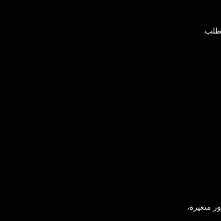
لطلب.
اط حركة مرور متغيرة،