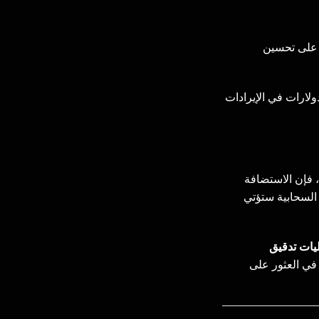
ؤثر على تحسين
V مقابل 5 دولارات إلى آلاف الدولارات في الإيرادات
، فإن الاستضافة
 عائقاً، فإن الترقية إلى VPS أو الاستضافة السحابية ستؤتي
قييم إعداد الاستضافة الخاص بك؟ تقدم Bycom Solutions عمليات تدقيق
ي العثور على