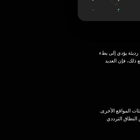
رديئة يؤدي إلى بطء
ذلك، فإن العديد
لى خادم alongside عشرات أو حتى مئات المواقع الأخرى.
 المركزية (CPU)، والذاكرة العشوائية (RAM)، وعرض النطاق الترددي