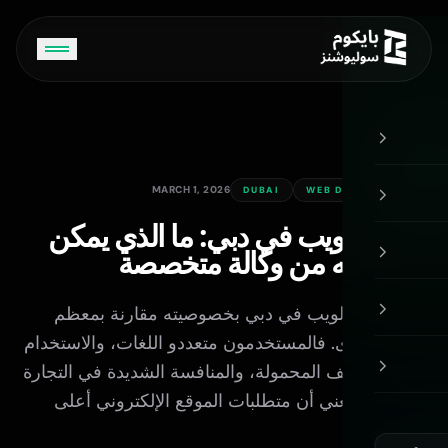
الرئيسية
Bycom AI
ONLINE
MARCH 1, 2026
DUBAI
WEB DEVELOPMENT
تطوير الويب في دبي: ما الذي يمكن
أهلاً! أنا Bycom AI. كيف يمكنني مساعدتك اليوم؟
أن تتوقعه من وكالة متخصصة
يتميز سوق الويب في دبي بخصوصيته مقارنة بمعظم
المدن الأخرى. فالمستخدمون متعددو اللغات، والاستخدام
العالي للهواتف المحمولة، والمنافسة الشديدة في التجارة
الإلكترونية تعني أن متطلبات الموقع الإلكتروني أعلى
بكثير.