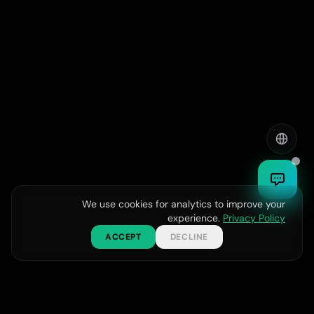
Engl
EN
ربية
AR
हि
HI
ಕನ
KN
We use cookies for analytics to improve your
experience.
Privacy Policy
ACCEPT
DECLINE
تواصل معنا