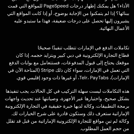
الأداء؟ هل يمكنك إظهار درجات PageSpeed للمواقع التي قمت
ببنائها؟ إذا لم يتمكنوا من الإجابة بوضوح، أو إذا كانت المواقع التي
يشيرون إليها تحصل على درجات ضعيفة، فهذا ما ستبدو عليه
الأعمال النهائية.
تكاملات الدفع في الإمارات تتطلب تنفيذًا صحيحًا
قطاع التجارة الإلكترونية في دبي كبير ويتزايد حجمه. إذا كان
موقعك يحتاج إلى قبول المدفوعات، فستتعامل مع بوابات الدفع
التي تعمل في الإمارات، سواء كان ذلك Stripe (المتاحة الآن في
الإمارات)، Telr، PayTabs، أو غيرها ذات وجود إقليمي قوي.
هذه التكاملات ليست سهلة التركيب في كل الحالات. يجب تنفيذها
بشكل صحيح، واختبارها عبر الأجهزة، وصيانتها عند تحديث واجهات
برمجة التطبيقات. وكالة لديها خبرة حقيقية في التجارة الإلكترونية
الإماراتية ستعرف ذلك وستكون قادرة على شرح الخيارات لك.
وكالة لم تبنِ مواقع للتجارة الإلكترونية الإماراتية من قبل قد تقلل
من حجم العمل المطلوب.