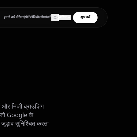
हमारे बारे में
सेवाएं
पोर्टफोलियो
ब्लॉग
संपर्क
अधिक
शुरू करें
उत्पाद
उपकरण
क्लाइंट एरिया
और निजी ब्राउज़िंग
, जो Google के
जुड़ाव सुनिश्चित करता