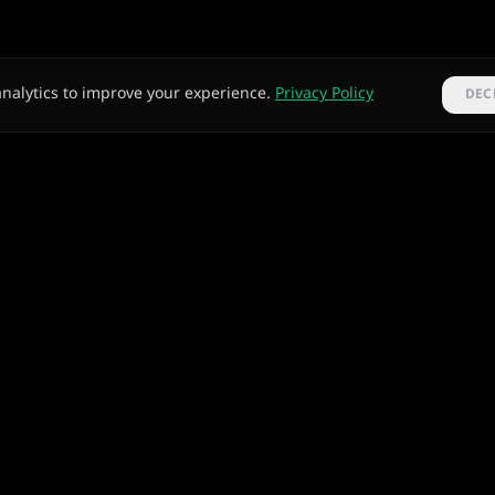
analytics to improve your experience.
Privacy Policy
DEC
प्रोफाइल
TRUSTPILOT
GOOGLE
PLAY STORE