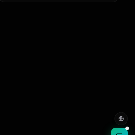
English
EN
العربية
AR
हिन्दी
HI
ಕನ್ನಡ
KN