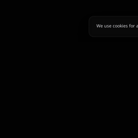
We use cookies for 
दुनिया भर के व्यवसायों के लिए वेब, डिज़ाइन और AI समाधान प्रदान
करने वाली पूर्ण-सेवा डिजिटल एजेंसी।
support@bycomsolutions.com