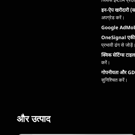
जिससे इष्टतम प्रदर
इन-ऐप खरीदारी (सब
अपग्रेड करें।
Google AdMob व
OneSignal एक
प्रभावी ढंग से जोड़े
क्विक सेटिंग्स टाइल
करें।
गोपनीयता और GD
सुनिश्चित करें।
और उत्पाद