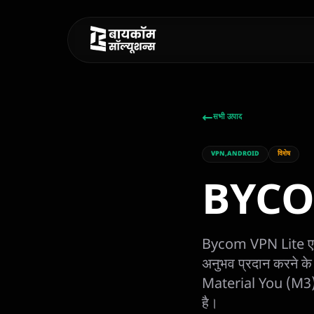
Bycom AI
सभी उत्पाद
ONLINE
VPN,ANDROID
विशेष
नमस्ते! मैं Bycom AI हूँ। मैं आज आपकी
BYCO
क्या मदद कर सकता हूँ?
Bycom VPN Lite एक उ
अनुभव प्रदान करने क
Material You (M3) डि
है।