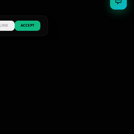
LINE
ACCEPT
त्वरित लिंक
कानूनी
सेवाएं
गोपनीयता
पोर्टफोलियो
शर्तें
ब्लॉग
रिफंड