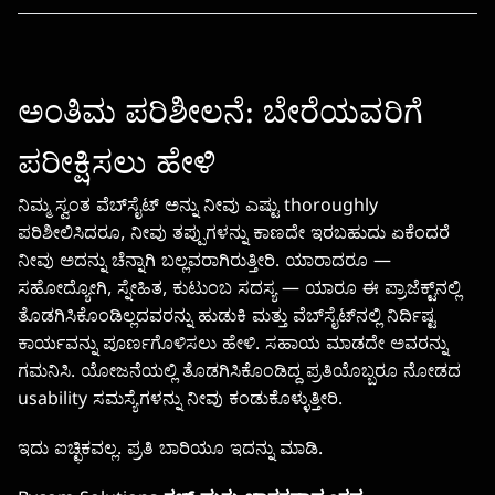
ಅಂತಿಮ ಪರಿಶೀಲನೆ: ಬೇರೆಯವರಿಗೆ
ಪರೀಕ್ಷಿಸಲು ಹೇಳಿ
ನಿಮ್ಮ ಸ್ವಂತ ವೆಬ್‌ಸೈಟ್ ಅನ್ನು ನೀವು ಎಷ್ಟು thoroughly
ಪರಿಶೀಲಿಸಿದರೂ, ನೀವು ತಪ್ಪುಗಳನ್ನು ಕಾಣದೇ ಇರಬಹುದು ಏಕೆಂದರೆ
ನೀವು ಅದನ್ನು ಚೆನ್ನಾಗಿ ಬಲ್ಲವರಾಗಿರುತ್ತೀರಿ. ಯಾರಾದರೂ —
ಸಹೋದ್ಯೋಗಿ, ಸ್ನೇಹಿತ, ಕುಟುಂಬ ಸದಸ್ಯ — ಯಾರೂ ಈ ಪ್ರಾಜೆಕ್ಟ್‌ನಲ್ಲಿ
ತೊಡಗಿಸಿಕೊಂಡಿಲ್ಲದವರನ್ನು ಹುಡುಕಿ ಮತ್ತು ವೆಬ್‌ಸೈಟ್‌ನಲ್ಲಿ ನಿರ್ದಿಷ್ಟ
ಕಾರ್ಯವನ್ನು ಪೂರ್ಣಗೊಳಿಸಲು ಹೇಳಿ. ಸಹಾಯ ಮಾಡದೇ ಅವರನ್ನು
ಗಮನಿಸಿ. ಯೋಜನೆಯಲ್ಲಿ ತೊಡಗಿಸಿಕೊಂಡಿದ್ದ ಪ್ರತಿಯೊಬ್ಬರೂ ನೋಡದ
usability ಸಮಸ್ಯೆಗಳನ್ನು ನೀವು ಕಂಡುಕೊಳ್ಳುತ್ತೀರಿ.
ಇದು ಐಚ್ಛಿಕವಲ್ಲ. ಪ್ರತಿ ಬಾರಿಯೂ ಇದನ್ನು ಮಾಡಿ.