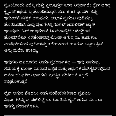
ಪ್ರತಿಯೊಂದು ಏಜೆನ್ಸಿ ಮತ್ತು ಫ್ರೀಲ್ಯಾನ್ಸರ್ ಕೂಡ ಸಿದ್ಧವಾಗದೇ ಲೈವ್ ಆಗಿದ್ದ
ಕ್ಲೈಂಟ್ ಕಥೆಯನ್ನು ಹೊಂದಿರುತ್ತಾರೆ. ಸcontact ಫಾರ್ಮ್ ತಪ್ಪು
ಇಮೇಲ್‌ಗೆ ಸಬ್ಮಿಟ್ ಆಗುವುದು. ಅತ್ಯಂತ ಪ್ರಮುಖ ಪುಟವನ್ನು
ಹೊರತುಪಡಿಸಿ ಎಲ್ಲಾ ಪುಟಗಳಲ್ಲಿ ಗೂಗಲ್ ಅನಾಲಿಟಿಕ್ಸ್ ಟ್ಯಾಗ್
ಇರುವುದು. ಹೀರೋ ಇಮೇಜ್ 14 ಮೆಗಾಬೈಟ್ ಆಗಿದ್ದರಿಂದ
ಹೋಮ್‌ಪೇಜ್ 8 ಸೆಕೆಂಡ್‌ನಲ್ಲಿ ಲೋಡ್ ಆಗುವುದು. ಹುಡುಕಾಟ
ಎಂಜಿನ್‌ಗಳಿಂದ ಪುಟಗಳನ್ನು ತಡೆಯುವಂತೆ ಯಾರೋ ಒಬ್ಬರು ಸ್ವಿಚ್
ಅನ್ನು ಮರೆತು ಹಾಕಿದ್ದು.
ಇವುಗಳು ಅಪರೂಪದ ಸೀಮಾ ಪ್ರಕರಣಗಳಲ್ಲ — ಇವು ಸಾಮಾನ್ಯ.
ಸಮಯಕ್ಕೆ ಲಾಂಚ್ ಮಾಡುವ ಒತ್ತಡ ಮತ್ತು ಆಧುನಿಕ ವೆಬ್‌ಸೈಟ್‌ನಲ್ಲಿರುವ
ಅನೇಕ ಚಲನಶೀಲ ಭಾಗಗಳು ವ್ಯವಸ್ಥಿತ ಪರಿಶೀಲನೆ ಇಲ್ಲದೆ
ತಪ್ಪಿಹೋಗುತ್ತವೆ.
ಲೈವ್ ಆಗುವ ಮೊದಲು ನೀವು ಪರಿಶೀಲಿಸಬೇಕಾದ ಪ್ರಮುಖ
ವಿಭಾಗಗಳನ್ನು ಈ ಚೆಕ್‌ಲಿಸ್ಟ್ ಒಳಗೊಂಡಿದೆ. ಲೈವ್ ಆಗುವ ಮೊದಲು
ಇದನ್ನು ಪೂರ್ಣಗೊಳಿಸಿ.