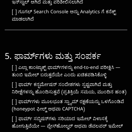
ಇನ್‌ಸ್ಟಾಲ್ ಆಗಿದೆ ಮತ್ತು ಪರಿಶೀಲಿಸಲಾಗಿದೆ
[ ] ಗೂಗಲ್ Search Console ಅನ್ನು Analytics ಗೆ ಕನೆಕ್ಟ್
ಮಾಡಲಾಗಿದೆ
5. ಫಾರ್ಮ್‌ಗಳು ಮತ್ತು ಸಂಪರ್ಕ
[ ] ಎಲ್ಲಾ ಕಾಂಟ್ಯಾಕ್ಟ್ ಫಾರ್ಮ್‌ಗಳನ್ನು end-to-end ಪರೀಕ್ಷಿಸಿ —
ತುಂಬಿ ಇಮೇಲ್ ಬರುತ್ತದೆಯೇ ಎಂದು ಖಚಿತಪಡಿಸಿಕೊಳ್ಳಿ
[ ] ಫಾರ್ಮ್ ಕನ್ಫರ್ಮೇಷನ್ ಸಂದೇಶಗಳು ಸ್ಪಷ್ಟವಾಗಿವೆ ಮತ್ತು
ನಿರೀಕ್ಷೆಗಳನ್ನು ಹೊಂದಿಸುತ್ತವೆ (ಪ್ರತಿಕ್ರಿಯೆ ಸಮಯ, ಮುಂದಿನ ಹಂತ)
[ ] ಫಾರ್ಮ್‌ಗಳು ಮೂಲಭೂತ ಸ್ಪ್ಯಾಮ್ ರಕ್ಷಣೆಯನ್ನು ಒಳಗೊಂಡಿವೆ
(honeypot ಫೀಲ್ಡ್ ಅಥವಾ CAPTCHA)
[ ] ಫಾರ್ಮ್ ಸಬ್ಮಿಷನ್‌ಗಳು ಸರಿಯಾದ ಇಮೇಲ್ ವಿಳಾಸಕ್ಕೆ
ಹೋಗುತ್ತಿವೆಯೇ — ಪ್ಲೇಸ್‌ಹೋಲ್ಡರ್ ಅಥವಾ ಡೆವಲಪರ್ ಇಮೇಲ್