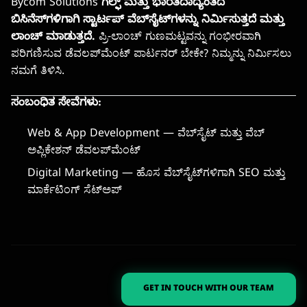
Bycom Solutions ಗಲ್ಫ್ ಮತ್ತು ಭಾರತದಾದ್ಯಂತದ
ಬಿಸಿನೆಸ್‌ಗಳಿಗಾಗಿ ಸ್ಟಾರ್ಟಪ್ ವೆಬ್‌ಸೈಟ್‌ಗಳನ್ನು ನಿರ್ಮಿಸುತ್ತದೆ ಮತ್ತು
ಲಾಂಚ್ ಮಾಡುತ್ತದೆ.
ಪ್ರಿ-ಲಾಂಚ್ ಗುಣಮಟ್ಟವನ್ನು ಗಂಭೀರವಾಗಿ
ಪರಿಗಣಿಸುವ ಡೆವಲಪ್‌ಮೆಂಟ್ ಪಾರ್ಟನರ್ ಬೇಕೇ?
ನಿಮ್ಮನ್ನು ನಿರ್ಮಿಸಲು
ನಮಗೆ ತಿಳಿಸಿ
.
ಸಂಬಂಧಿತ ಸೇವೆಗಳು:
Web & App Development
— ವೆಬ್‌ಸೈಟ್ ಮತ್ತು ವೆಬ್
ಅಪ್ಲಿಕೇಶನ್ ಡೆವಲಪ್‌ಮೆಂಟ್
Digital Marketing
— ಹೊಸ ವೆಬ್‌ಸೈಟ್‌ಗಳಿಗಾಗಿ SEO ಮತ್ತು
ಮಾರ್ಕೆಟಿಂಗ್ ಸೆಟ್‌ಅಪ್
GET IN TOUCH WITH OUR TEAM