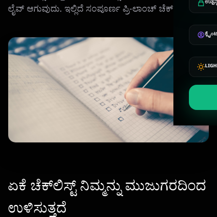
ಉತ್ಪನ
ಲೈವ್ ಆಗುವುದು. ಇಲ್ಲಿದೆ ಸಂಪೂರ್ಣ ಪ್ರಿ-ಲಾಂಚ್ ಚೆಕ್‌ಲಿಸ್ಟ್.
ಕ್ಲೈಂ
LIG
ಏಕೆ ಚೆಕ್‌ಲಿಸ್ಟ್ ನಿಮ್ಮನ್ನು ಮುಜುಗರದಿಂದ
ಉಳಿಸುತ್ತದೆ