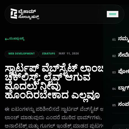
ನಮ್ಮ 
ಮುಖಪುಟಕ್ಕೆ
01
MAY 11, 2026
WEB DEVELOPMENT
STARTUPS
ಸೇವೆ
02
ಸ್ಟಾರ್ಟಪ್ ವೆಬ್‌ಸೈಟ್ ಲಾಂಚ್
ಪೋರ
ಚೆಕ್‌ಲಿಸ್ಟ್: ಲೈವ್ ಆಗುವ
03
ಮೊದಲು ನೀವು
Bycom AI
ಬ್ಲಾಗ
04
ಹೊಂದಿರಬೇಕಾದ ಎಲ್ಲವೂ
ONLINE
ಸಂಪರ
05
ನಮಸ್ಕಾರ! ನಾನು Bycom AI. ಇಂದು ನಾನು ನಿಮಗೆ ಹೇಗೆ
ಈ ಐಟಂಗಳನ್ನು ಪರಿಶೀಲಿಸದೆ ಸ್ಟಾರ್ಟಪ್ ವೆಬ್‌ಸೈಟ್ ಅನ್ನು
ಸಹಾಯ ಮಾಡಲಿ?
ಲಾಂಚ್ ಮಾಡುವುದು ಎಂದರೆ ಮುರಿದ ಫಾರ್ಮ್‌ಗಳು, ಕಾಣೆಯಾದ
ಅನಾಲಿಟಿಕ್ಸ್ ಮತ್ತು ಗೂಗಲ್ ಇಂಡೆಕ್ಸ್ ಮಾಡದ ಪುಟಗಳೊಂದಿಗೆ